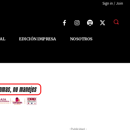
Sign in / Join
AL
EDICIÓN IMPRESA
NOSOTROS
-Publicidad -