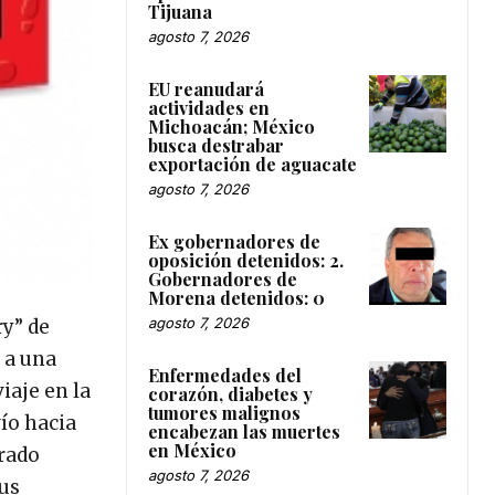
Tijuana
agosto 7, 2026
EU reanudará
actividades en
Michoacán; México
busca destrabar
exportación de aguacate
agosto 7, 2026
Ex gobernadores de
oposición detenidos: 2.
Gobernadores de
Morena detenidos: 0
agosto 7, 2026
ry” de
 a una
Enfermedades del
iaje en la
corazón, diabetes y
tumores malignos
ío hacia
encabezan las muertes
en México
brado
agosto 7, 2026
gus