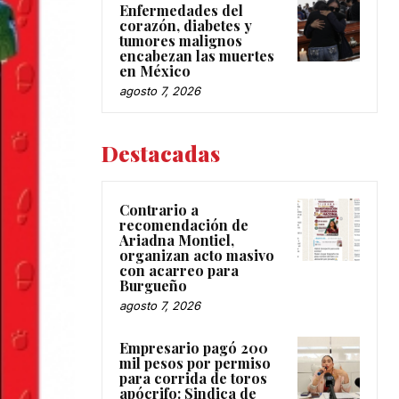
Enfermedades del
corazón, diabetes y
tumores malignos
encabezan las muertes
en México
agosto 7, 2026
Destacadas
Contrario a
recomendación de
Ariadna Montiel,
organizan acto masivo
con acarreo para
Burgueño
agosto 7, 2026
Empresario pagó 200
mil pesos por permiso
para corrida de toros
apócrifo: Sindica de