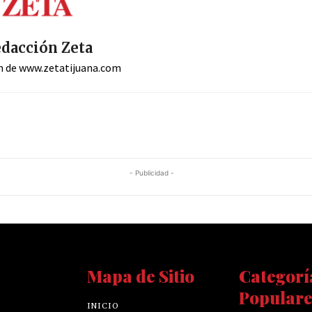
dacción Zeta
n de www.zetatijuana.com
- Publicidad -
Mapa de Sitio
Categorí
Populare
INICIO