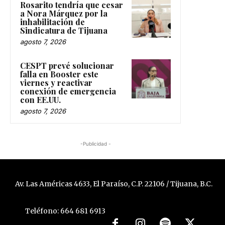
Rosarito tendría que cesar
a Nora Márquez por la
inhabilitación de
Sindicatura de Tijuana
agosto 7, 2026
CESPT prevé solucionar
falla en Booster este
viernes y reactivar
conexión de emergencia
con EE.UU.
agosto 7, 2026
-Publicidad -
Av. Las Américas 4633, El Paraíso, C.P. 22106 / Tijuana, B.C.
Teléfono: 664 681 6913