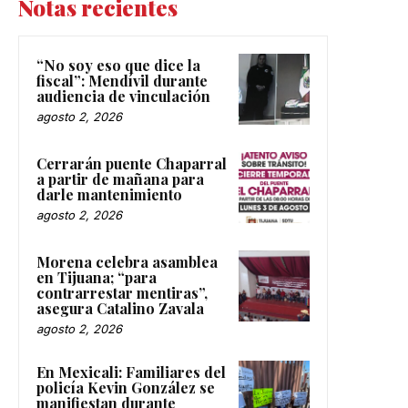
Notas recientes
“No soy eso que dice la
fiscal”: Mendívil durante
audiencia de vinculación
agosto 2, 2026
Cerrarán puente Chaparral
a partir de mañana para
darle mantenimiento
agosto 2, 2026
Morena celebra asamblea
en Tijuana; “para
contrarrestar mentiras”,
asegura Catalino Zavala
agosto 2, 2026
En Mexicali: Familiares del
policía Kevin González se
manifiestan durante