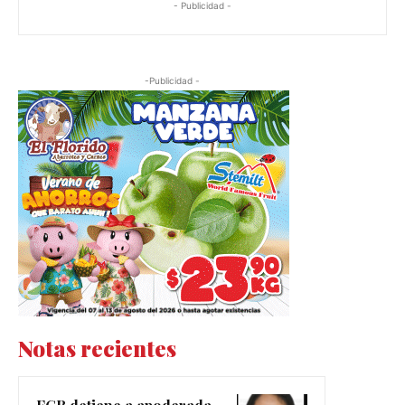
- Publicidad -
-Publicidad -
Notas recientes