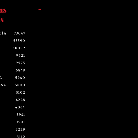
as
-
s
DÍA
73047
55590
18052
9621
9575
6849
L
5940
ESA
5800
5102
4228
4064
3941
3501
3229
3112