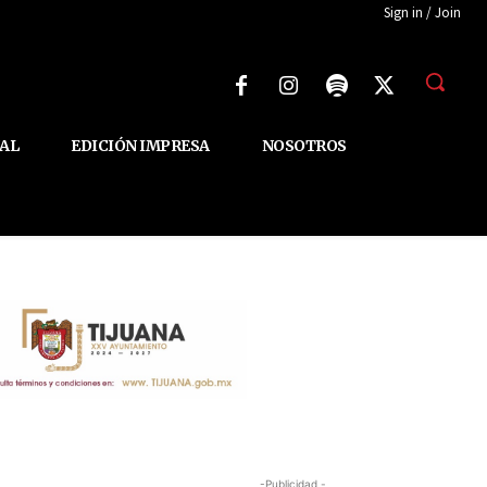
Sign in / Join
AL
EDICIÓN IMPRESA
NOSOTROS
-Publicidad -