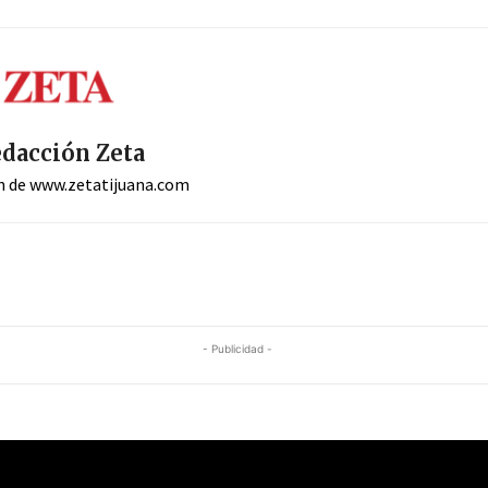
dacción Zeta
n de www.zetatijuana.com
- Publicidad -