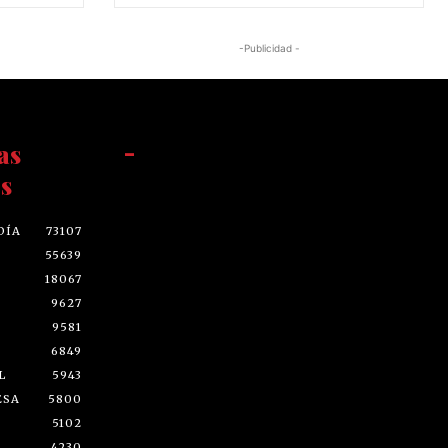
-Publicidad -
as
-
s
DÍA
73107
55639
18067
9627
9581
6849
L
5943
ESA
5800
5102
4230