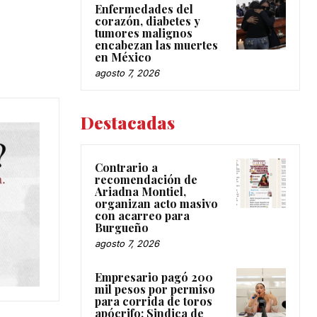
Enfermedades del
corazón, diabetes y
tumores malignos
encabezan las muertes
en México
agosto 7, 2026
Destacadas
Contrario a
recomendación de
Ariadna Montiel,
organizan acto masivo
con acarreo para
Burgueño
agosto 7, 2026
Empresario pagó 200
mil pesos por permiso
para corrida de toros
apócrifo: Sindica de