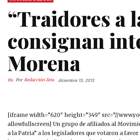
“Traidores a l
consignan int
Morena
Por
Redacción Zeta
diciembre 13, 2013
[iframe width=”620″ height=”349″ src=”//www.
allowfullscreen] Un grupo de afiliados al Movim
a la Patria” a los legisladores que votaron a favo