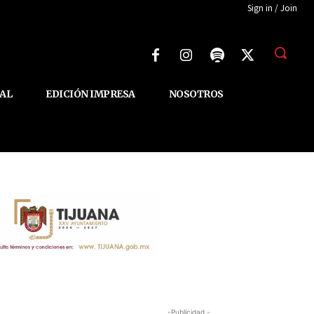
Sign in / Join
AL
EDICIÓN IMPRESA
NOSOTROS
-Publicidad -