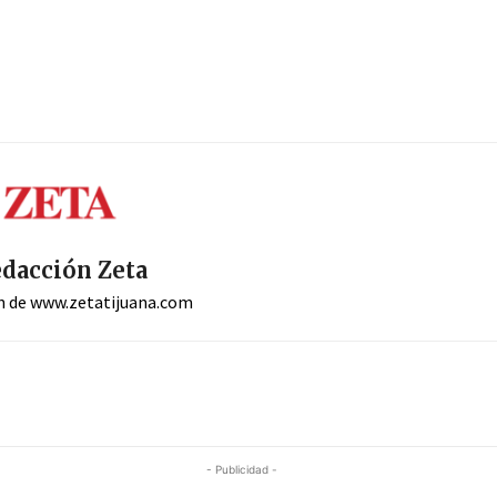
dacción Zeta
n de www.zetatijuana.com
- Publicidad -