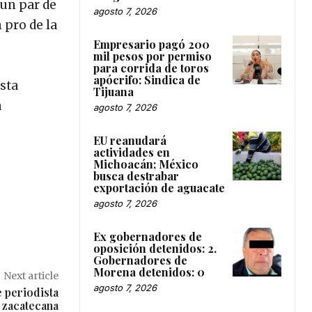
 un par de
agosto 7, 2026
 pro de la
Empresario pagó 200
mil pesos por permiso
para corrida de toros
apócrifo: Sindica de
asta
Tijuana
a
agosto 7, 2026
EU reanudará
actividades en
Michoacán; México
busca destrabar
exportación de aguacate
agosto 7, 2026
Ex gobernadores de
oposición detenidos: 2.
Gobernadores de
Morena detenidos: 0
Next article
agosto 7, 2026
 periodista
zacatecana