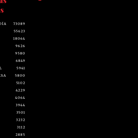
as
-
s
DÍA
73089
55623
18064
9626
9580
6849
L
5941
ESA
5800
5102
4229
4064
3944
3501
3232
3112
2885