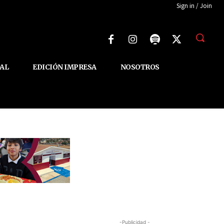
Sign in / Join
AL
EDICIÓN IMPRESA
NOSOTROS
-Publicidad -