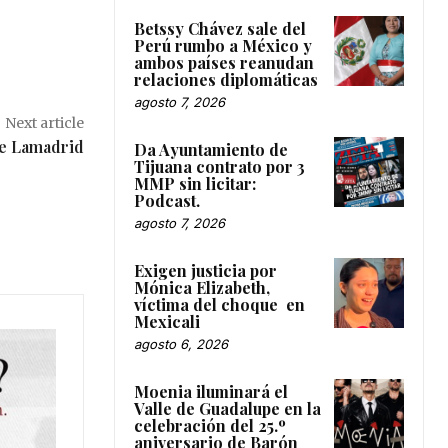
Betssy Chávez sale del
Perú rumbo a México y
ambos países reanudan
relaciones diplomáticas
agosto 7, 2026
Next article
de Lamadrid
Da Ayuntamiento de
Tijuana contrato por 3
MMP sin licitar:
Podcast.
agosto 7, 2026
Exigen justicia por
Mónica Elizabeth,
víctima del choque en
Mexicali
agosto 6, 2026
Moenia iluminará el
Valle de Guadalupe en la
celebración del 25.º
aniversario de Barón