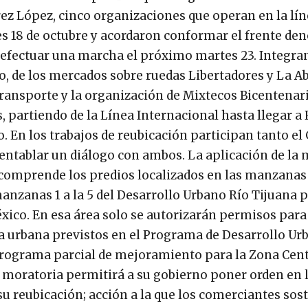
ez López, cinco organizaciones que operan en la lí
ves 18 de octubre y acordaron conformar el frente d
 efectuar una marcha el próximo martes 23. Integran
, de los mercados sobre ruedas Libertadores y La A
Transporte y la organización de Mixtecos Bicentenar
s, partiendo de la Línea Internacional hasta llegar a 
 En los trabajos de reubicación participan tanto el
entablar un diálogo con ambos. La aplicación de la 
, comprende los predios localizados en las manzanas 1
anzanas 1 a la 5 del Desarrollo Urbano Río Tijuana 
éxico. En esa área solo se autorizarán permisos para
ra urbana previstos en el Programa de Desarrollo Ur
 programa parcial de mejoramiento para la Zona Cent
 moratoria permitirá a su gobierno poner orden en l
su reubicación; acción a la que los comerciantes sos