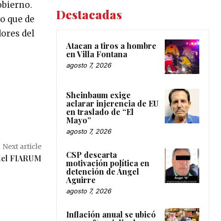
obierno.
Destacadas
no que de
ores del
Atacan a tiros a hombre
en Villa Fontana
agosto 7, 2026
Sheinbaum exige
aclarar injerencia de EU
en traslado de “El
Mayo”
agosto 7, 2026
Next article
CSP descarta
del FIARUM
motivación política en
detención de Ángel
Aguirre
agosto 7, 2026
Inflación anual se ubicó