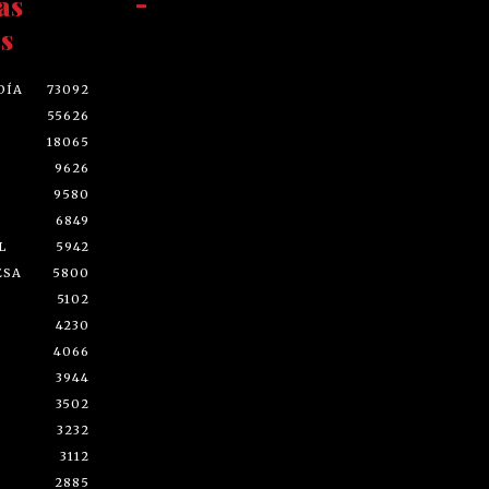
as
-
s
DÍA
73092
55626
18065
9626
9580
6849
L
5942
ESA
5800
5102
4230
4066
3944
3502
3232
3112
2885