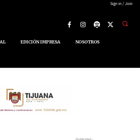
Sign in / Join
AL
EDICIÓN IMPRESA
NOSOTROS
-Publicidad -