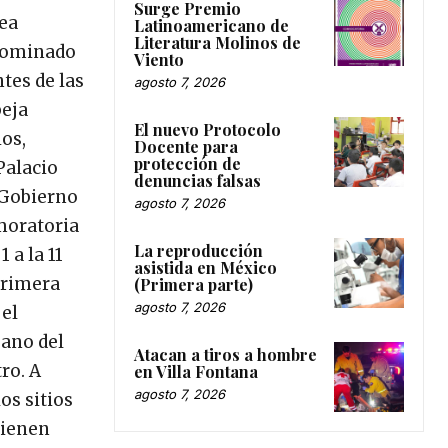
Surge Premio
nea
Latinoamericano de
Literatura Molinos de
enominado
Viento
tes de las
agosto 7, 2026
beja
El nuevo Protocolo
ios,
Docente para
protección de
Palacio
denuncias falsas
 Gobierno
agosto 7, 2026
moratoria
La reproducción
 a la 11
asistida en México
primera
(Primera parte)
agosto 7, 2026
 el
bano del
Atacan a tiros a hombre
ro. A
en Villa Fontana
agosto 7, 2026
os sitios
tienen