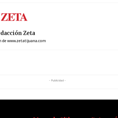
dacción Zeta
n de www.zetatijuana.com
- Publicidad -