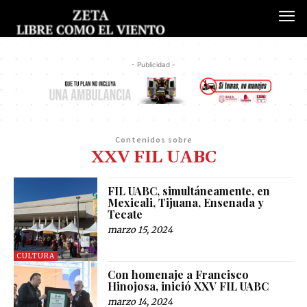
- Publicidad -
Contenidos sobre
XXV FIL UABC
FIL UABC, simultáneamente, en
Mexicali, Tijuana, Ensenada y
Tecate
marzo 15, 2024
CULTURA
Con homenaje a Francisco
Hinojosa, inició XXV FIL UABC
marzo 14, 2024