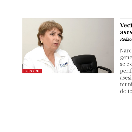
Vec
ases
Redac
Narc
gene
se ex
perif
EZENARIO
asesi
muni
delic