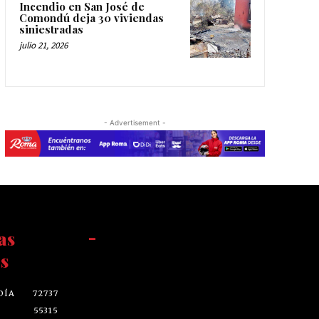
Incendio en San José de
Comondú deja 30 viviendas
siniestradas
julio 21, 2026
- Advertisement -
as
-
s
DÍA
72737
55315