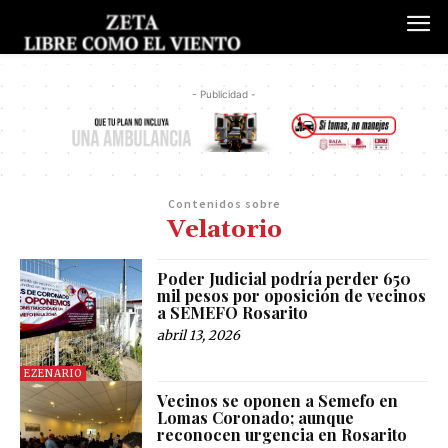
- Publicidad -
Contenidos sobre
Velatorio
Poder Judicial podría perder 650
mil pesos por oposición de vecinos
a SEMEFO Rosarito
abril 13, 2026
EZENARIO
Vecinos se oponen a Semefo en
Lomas Coronado; aunque
reconocen urgencia en Rosarito