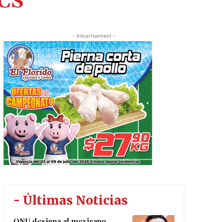
BCS
- Advertisement -
- Últimas Noticias
ONU designa al mexicano