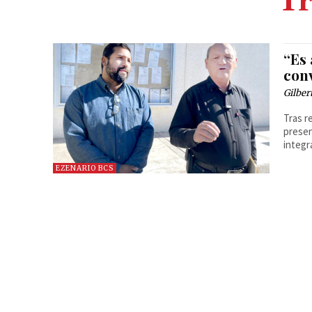
Tr
“Es
con
Gilber
Tras r
presen
integr
EZENARIO BCS