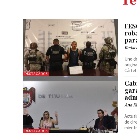
Te
FES
rob
par
Redac
Uno de
origin
Cártel
DESTACADOS
Cab
gar
adm
Ana Ka
Actual
de dir
mientr
DESTACADOS