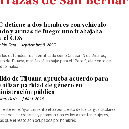
rrazas de San Berna
C detiene a dos hombres con vehículo
ado y armas de fuego; uno trabajaba
a el CDS
ción Zeta
-
septiembre 8, 2025
 los detenidos fue identificado como Cristian N de 26 años,
ario de Tijuana, manifestó trabajar para el “Peter”, elemento del
 de Sinaloa
ildo de Tijuana aprueba acuerdo para
antizar paridad de género en
inistración pública
ren Ortiz
-
julio 1, 2025
mente en el Ayuntamiento el 55 por ciento de los cargos titulares
ecciones, secretarías y paramunicipales los ostentan mujeres,
as que el resto son ocupados por hombres