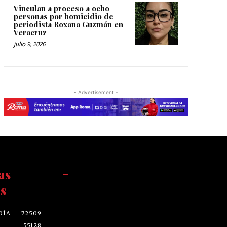
Vinculan a proceso a ocho
personas por homicidio de
periodista Roxana Guzmán en
Veracruz
julio 9, 2026
- Advertisement -
as
-
s
DÍA
72509
55128