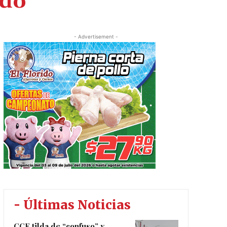
rdo
- Advertisement -
- Últimas Noticias
CCE tilda de “confuso” y