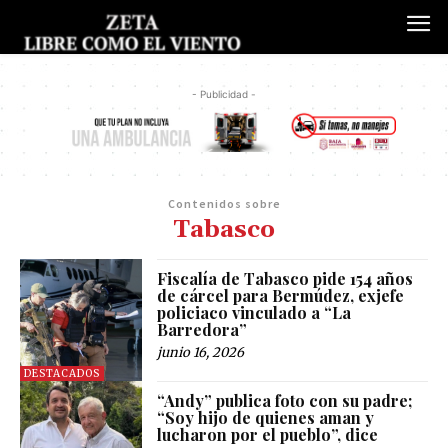
- Publicidad -
Contenidos sobre
Tabasco
Fiscalía de Tabasco pide 154 años
de cárcel para Bermúdez, exjefe
policiaco vinculado a “La
Barredora”
junio 16, 2026
DESTACADOS
“Andy” publica foto con su padre;
“Soy hijo de quienes aman y
lucharon por el pueblo”, dice