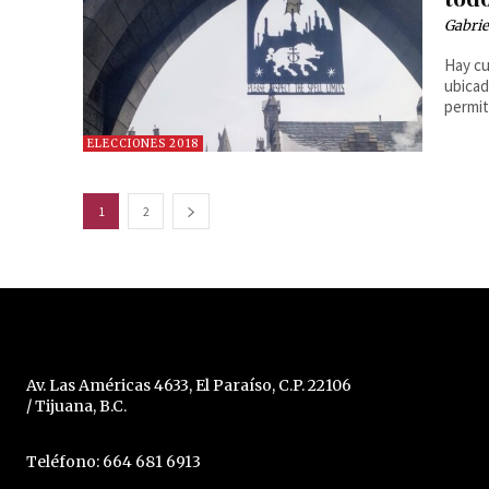
Gabrie
Hay cu
ubicad
permit
ELECCIONES 2018
1
2
Av. Las Américas 4633, El Paraíso, C.P. 22106
/ Tijuana, B.C.
Teléfono: 664 681 6913