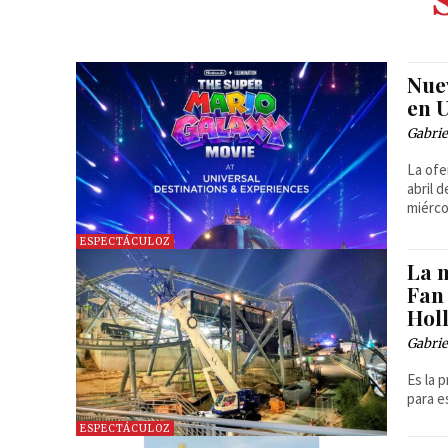
Nue
en 
Gabrie
La ofe
abril 
miérco
ESPECTÁCULOZ
La m
Fan 
Hol
Gabrie
Es la 
para e
ESPECTÁCULOZ