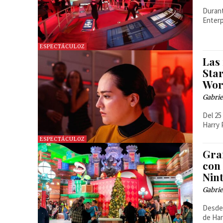
Durant
Enterp
ESPECTÁCULOZ
Las
Sta
Wor
Gabrie
Del 25
Harry 
ESPECTÁCULOZ
Gra
con
Nin
Gabrie
Desde 
de Har