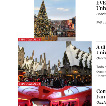
EVE,
Uni
Gabrie
EVE es
ESPECTÁCULOZ
A dí
Uni
Gabrie
Todo e
doming
Univer
ESPECTÁCULOZ
Com
Fan 
Gabrie