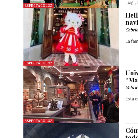
Luigi,
ESPECTÁCULOZ
Hell
nav
Gabrie
La fam
ESPECTÁCULOZ
Univ
“Ma
Gabrie
Esta e
ESPECTÁCULOZ
Cóm
todo