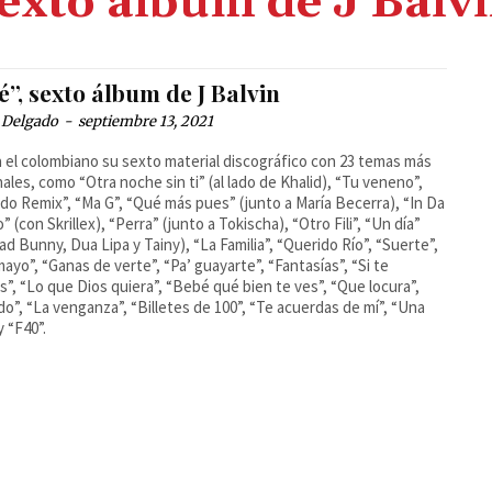
exto álbum de J Balv
é”, sexto álbum de J Balvin
 Delgado
-
septiembre 13, 2021
 el colombiano su sexto material discográfico con 23 temas más
ales, como “Otra noche sin ti” (al lado de Khalid), “Tu veneno”,
do Remix”, “Ma G”, “Qué más pues” (junto a María Becerra), “In Da
” (con Skrillex), “Perra” (junto a Tokischa), “Otro Fili”, “Un día”
ad Bunny, Dua Lipa y Tainy), “La Familia”, “Querido Río”, “Suerte”,
mayo”, “Ganas de verte”, “Pa’ guayarte”, “Fantasías”, “Si te
s”, “Lo que Dios quiera”, “Bebé qué bien te ves”, “Que locura”,
do”, “La venganza”, “Billetes de 100”, “Te acuerdas de mí”, “Una
y “F40”.