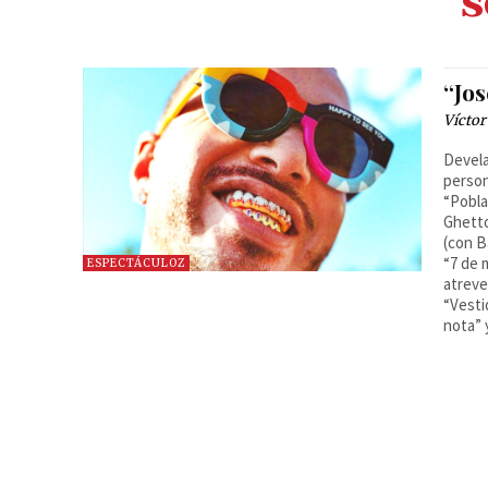
s
“Jos
Víctor
Devela
person
“Pobla
Ghetto
(con B
“7 de 
ESPECTÁCULOZ
atreve
“Vesti
nota” 