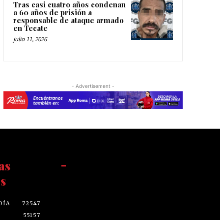
Tras casi cuatro años condenan
a 60 años de prisión a
responsable de ataque armado
en Tecate
julio 11, 2026
- Advertisement -
as
-
s
DÍA
72547
55157