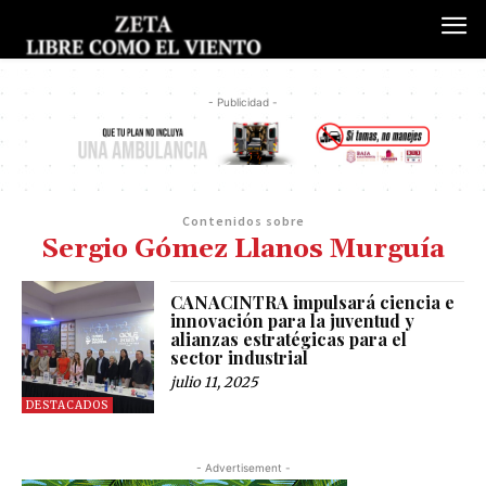
- Publicidad -
Contenidos sobre
Sergio Gómez Llanos Murguía
CANACINTRA impulsará ciencia e
innovación para la juventud y
alianzas estratégicas para el
sector industrial
julio 11, 2025
DESTACADOS
- Advertisement -