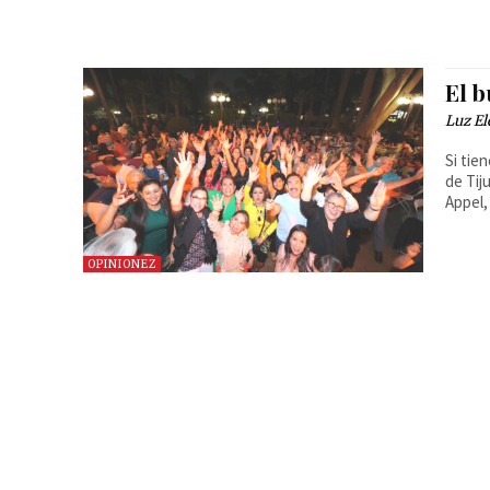
El 
Luz El
Si tie
de Tij
Appel,
OPINIONEZ