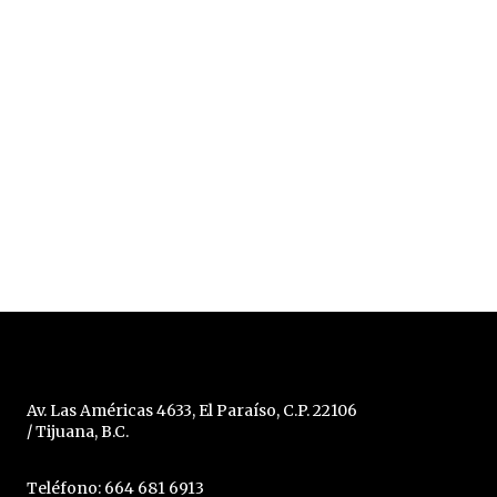
Av. Las Américas 4633, El Paraíso, C.P. 22106
/ Tijuana, B.C.
Teléfono: 664 681 6913