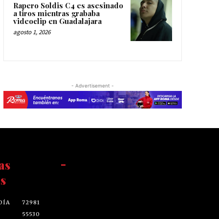
Rapero Soldis C4 es asesinado
a tiros mientras grababa
videoclip en Guadalajara
agosto 1, 2026
- Advertisement -
as
-
s
DÍA
72981
55530