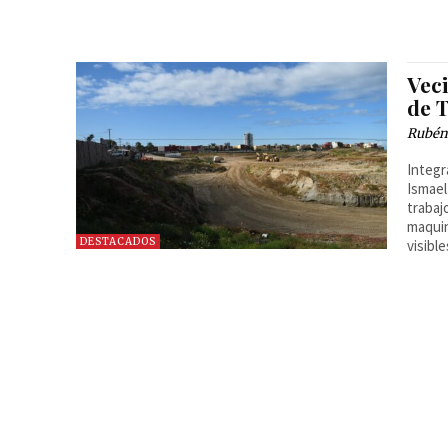
Vec
de 
Rubén
Integr
Ismael
trabaj
maquin
DESTACADOS
visibl