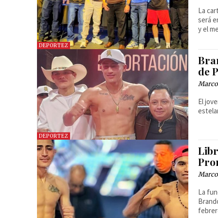
La car
será e
y el m
DEPORTEZ
Bra
de 
Marcos
El jov
estela
DEPORTEZ
Lib
Pro
Marcos
La fun
Brando
febrer