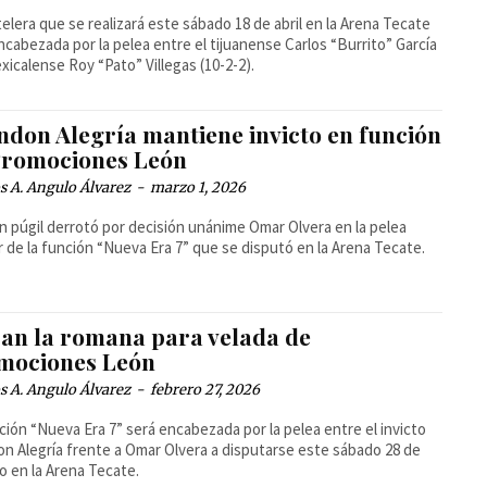
telera que se realizará este sábado 18 de abril en la Arena Tecate
ncabezada por la pelea entre el tijuanense Carlos “Burrito” García
exicalense Roy “Pato” Villegas (10-2-2).
ndon Alegría mantiene invicto en función
Promociones León
 A. Angulo Álvarez
-
marzo 1, 2026
en púgil derrotó por decisión unánime Omar Olvera en la pelea
r de la función “Nueva Era 7” que se disputó en la Arena Tecate.
ran la romana para velada de
mociones León
 A. Angulo Álvarez
-
febrero 27, 2026
ción “Nueva Era 7” será encabezada por la pelea entre el invicto
n Alegría frente a Omar Olvera a disputarse este sábado 28 de
o en la Arena Tecate.