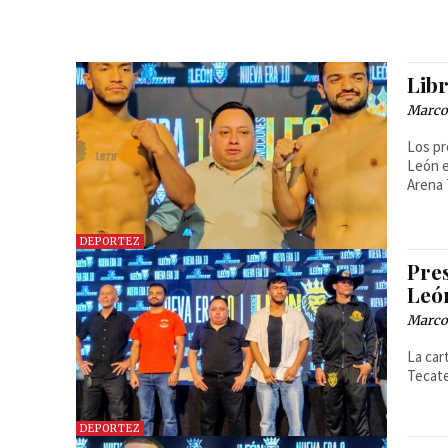
Lib
Marcos
Los pr
León e
Arena 
DEPORTEZ
Pre
Leó
Marcos
La car
Tecate
DEPORTEZ