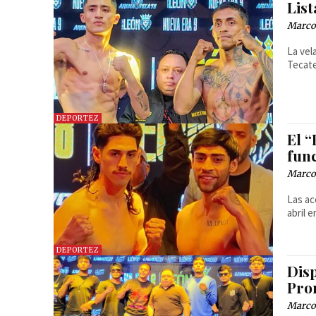
Lis
Marcos
La vel
Tecate
DEPORTEZ
El “
fun
Marcos
Las ac
abril 
DEPORTEZ
Dis
Pro
Marcos