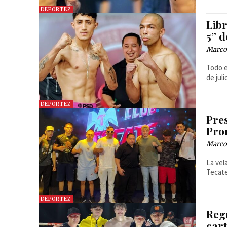
DEPORTEZ
Lib
5” 
Marcos
Todo e
de jul
DEPORTEZ
Pre
Pro
Marcos
La vel
Tecate
DEPORTEZ
Reg
car