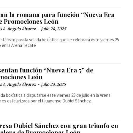
ran la romana para función “Nueva Era
de Promociones León
 A. Angulo Álvarez
-
julio 24, 2025
stá listo para la velada boxística que se celebrará este viernes 25
io en la Arena Tecate
sentan función “Nueva Era 5” de
mociones León
 A. Angulo Álvarez
-
julio 23, 2025
ada boxística a disputarse este viernes 25 de julio en la Arena
 es estelarizada por el tijuanense Dubiel Sánchez
resa Dubiel Sánchez con gran triunfo en
telera de Promociones León