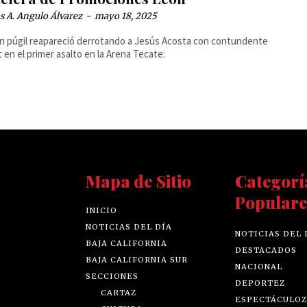
 A. Angulo Álvarez
-
mayo 18, 2025
en púgil reapareció derrotando a Jesús Acosta con contundente
 en el primer asalto en la Arena Tecate:
Mapa de Sitio
Categorí
Populare
INICIO
NOTICIAS DEL DÍA
NOTICIAS DEL 
BAJA CALIFORNIA
DESTACADOS
BAJA CALIFORNIA SUR
NACIONAL
SECCIONES
DEPORTEZ
CARTAZ
ESPECTÁCULOZ