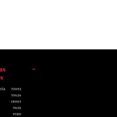
as
-
s
DÍA
73092
55626
18065
9626
9580