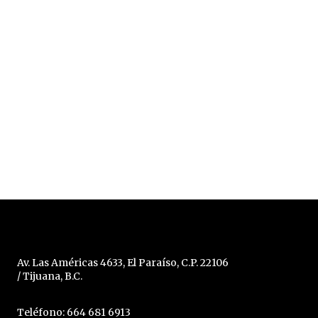
Av. Las Américas 4633, El Paraíso, C.P. 22106
/ Tijuana, B.C.
Teléfono: 664 681 6913