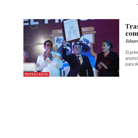
Tra
com
Eduard
El pri
anunci
para d
DESTACADOS