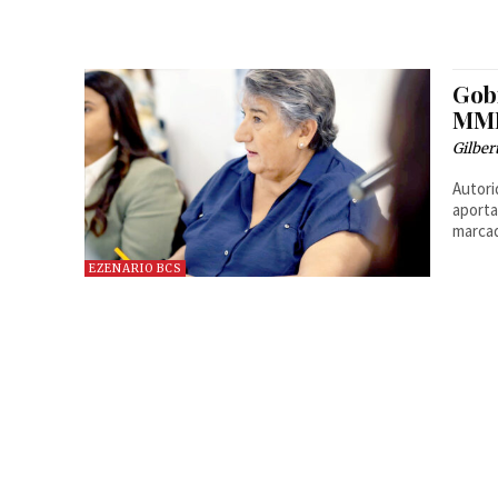
Gob
MMD
Gilber
Autori
aporta
marcad
EZENARIO BCS