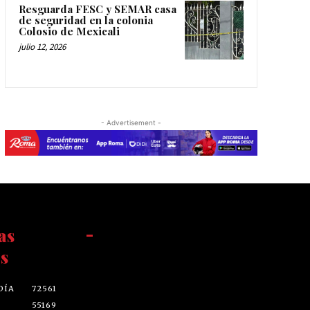
Resguarda FESC y SEMAR casa
de seguridad en la colonia
Colosio de Mexicali
julio 12, 2026
- Advertisement -
as
-
s
DÍA
72561
55169