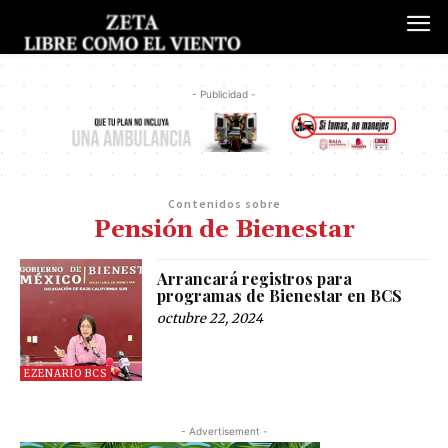
- Publicidad -
Contenidos sobre
Pensión de Bienestar
Arrancará registros para
programas de Bienestar en BCS
octubre 22, 2024
EZENARIO BCS
- Advertisement -