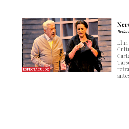
Ner
Redac
El 14
Cult
Cart
Tars
retr
ESPECTÁCULOZ
ante