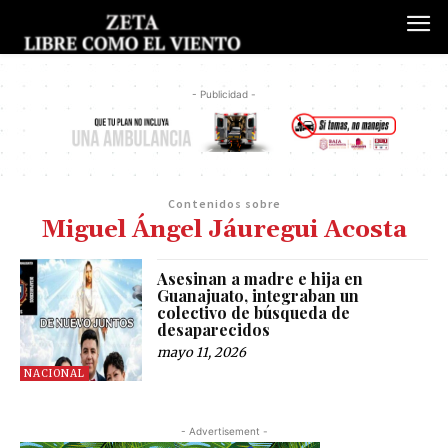
- Publicidad -
Contenidos sobre
Miguel Ángel Jáuregui Acosta
Asesinan a madre e hija en
Guanajuato, integraban un
colectivo de búsqueda de
desaparecidos
mayo 11, 2026
NACIONAL
- Advertisement -