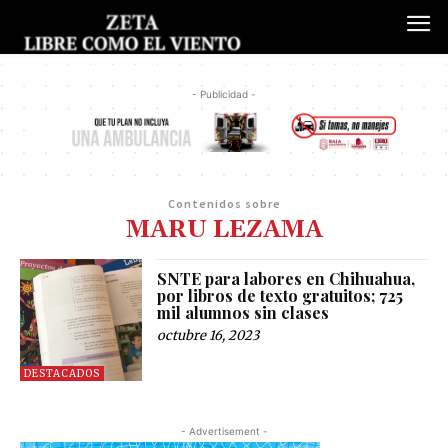
- Publicidad -
Contenidos sobre
MARU LEZAMA
SNTE para labores en Chihuahua,
por libros de texto gratuitos; 725
mil alumnos sin clases
octubre 16, 2023
DESTACADOS
- Advertisement -