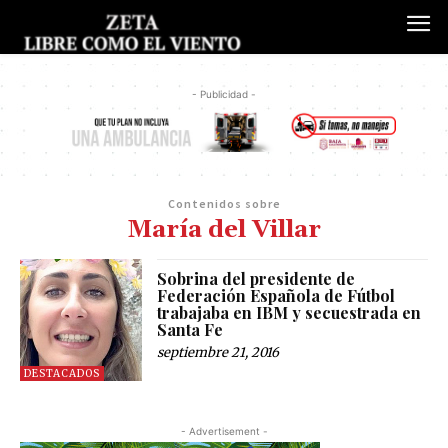
- Publicidad -
Contenidos sobre
María del Villar
Sobrina del presidente de
Federación Española de Fútbol
trabajaba en IBM y secuestrada en
Santa Fe
septiembre 21, 2016
DESTACADOS
- Advertisement -