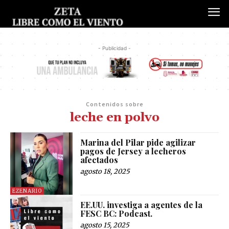
- Publicidad -
Contenidos sobre
leche en polvo
Marina del Pilar pide agilizar
pagos de Jersey a lecheros
afectados
agosto 18, 2025
EZENARIO
EE.UU. investiga a agentes de la
FESC BC: Podcast.
agosto 15, 2025