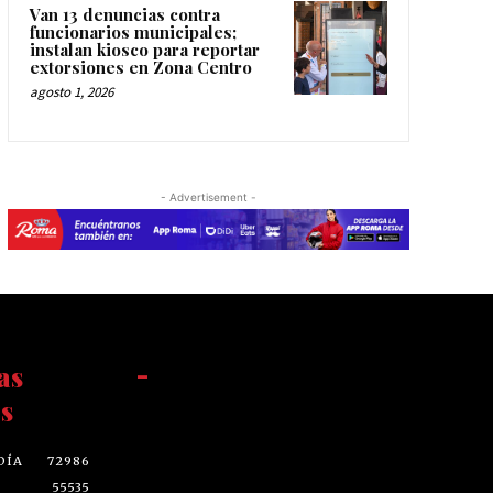
Van 13 denuncias contra
funcionarios municipales;
instalan kiosco para reportar
extorsiones en Zona Centro
agosto 1, 2026
- Advertisement -
as
-
s
DÍA
72986
55535