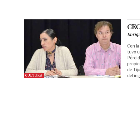
CEC
Enriq
Con la
tuvo u
Pérdid
propio
de Tij
del in
CULTURA