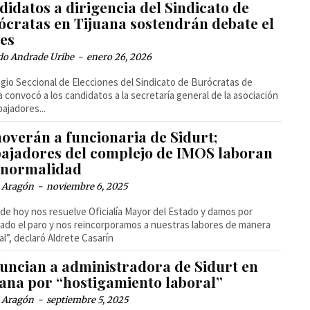
idatos a dirigencia del Sindicato de
ócratas en Tijuana sostendrán debate el
ves
do Andrade Uribe
-
enero 26, 2026
egio Seccional de Elecciones del Sindicato de Burócratas de
a convocó a los candidatos a la secretaría general de la asociación
bajadores...
overán a funcionaria de Sidurt;
bajadores del complejo de IMOS laboran
 normalidad
a Aragón
-
noviembre 6, 2025
a de hoy nos resuelve Oficialía Mayor del Estado y damos por
ado el paro y nos reincorporamos a nuestras labores de manera
al”, declaró Aldrete Casarín
uncian a administradora de Sidurt en
uana por “hostigamiento laboral”
a Aragón
-
septiembre 5, 2025