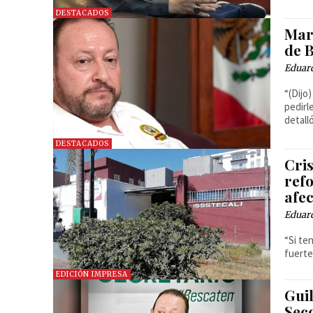
DESTACADOS
Mar
de B
Eduar
“(Dijo
pedirl
detalló
DESTACADOS
Cris
ref
afe
Eduar
“Si te
fuerte
EDICIÓN IMPRESA
Guil
Secc