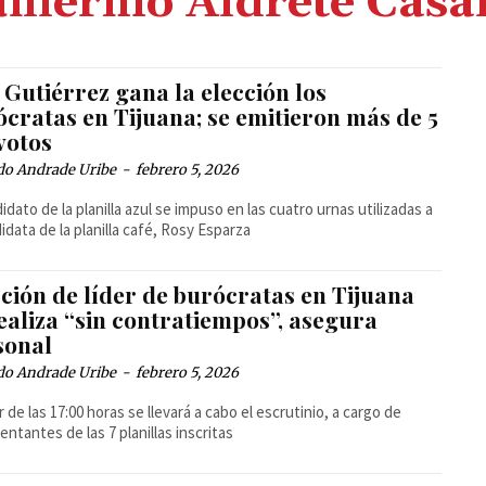
illermo Aldrete Casa
 Gutiérrez gana la elección los
cratas en Tijuana; se emitieron más de 5
votos
do Andrade Uribe
-
febrero 5, 2026
didato de la planilla azul se impuso en las cuatro urnas utilizadas a
didata de la planilla café, Rosy Esparza
ción de líder de burócratas en Tijuana
ealiza “sin contratiempos”, asegura
sonal
do Andrade Uribe
-
febrero 5, 2026
r de las 17:00 horas se llevará a cabo el escrutinio, a cargo de
entantes de las 7 planillas inscritas