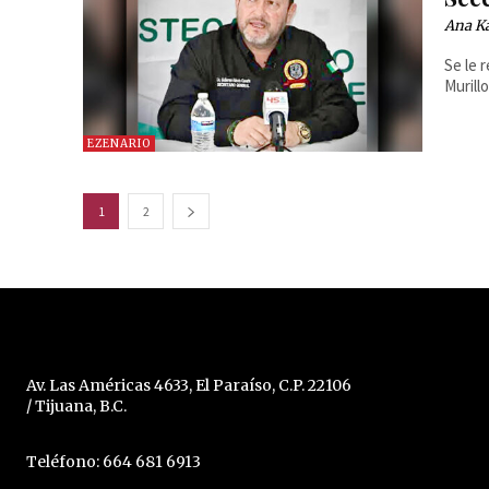
Ana Ka
Se le 
Murill
EZENARIO
1
2
Av. Las Américas 4633, El Paraíso, C.P. 22106
/ Tijuana, B.C.
Teléfono: 664 681 6913