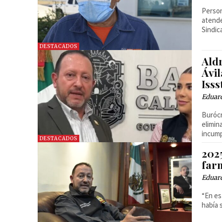
Person
atende
Sindic
DESTACADOS
Ald
Ávi
Isss
Eduar
Burócr
elimin
incump
DESTACADOS
2025
farm
Eduar
“En es
había 