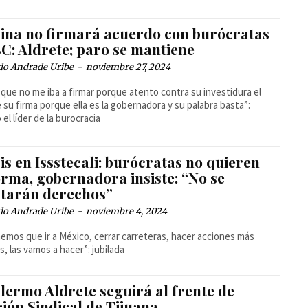
ina no firmará acuerdo con burócratas
C: Aldrete; paro se mantiene
do Andrade Uribe
-
noviembre 27, 2024
) que no me iba a firmar porque atento contra su investidura el
e su firma porque ella es la gobernadora y su palabra basta”:
 el líder de la burocracia
is en Issstecali: burócratas no quieren
orma, gobernadora insiste: “No se
ctarán derechos”
do Andrade Uribe
-
noviembre 4, 2024
nemos que ir a México, cerrar carreteras, hacer acciones más
s, las vamos a hacer”: jubilada
lermo Aldrete seguirá al frente de
ión Sindical de Tijuana