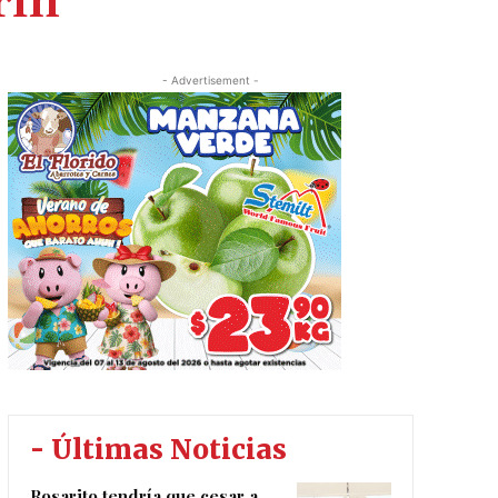
rín
- Advertisement -
- Últimas Noticias
Rosarito tendría que cesar a