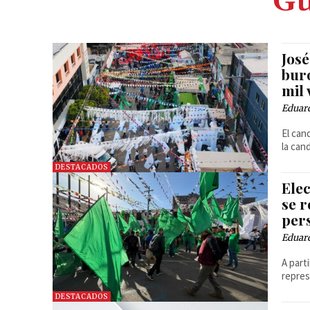
Gu
José
buró
mil 
Eduar
El can
la can
DESTACADOS
Elec
se r
per
Eduar
A parti
repres
DESTACADOS