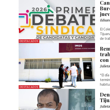
Cand
Bur
jue
Eduar
El Col
Tijuan
de tra
DESTACADOS
Rem
tra
con
Juliet
“El dí
termin
habitu
DESTACADOS
Den
Tij
Juliet