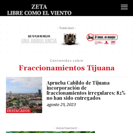
- Publicidad -
Contenidos sobre
Fraccionamientos Tijuana
Aprueba Cabildo de Tijuana
incorporación de
fraccionamientos irregulares; 82%
no han sido entregados
agosto 25, 2023
DESTACADOS
- Advertisement -