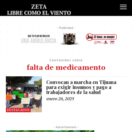
- Publicidad -
Contenidos sobre
falta de medicamento
Convocan a marcha en Tijuana
para exigir insumos y pago a
trabajadores de la salud
enero 26, 2025
DESTACADOS
- Advertisement -