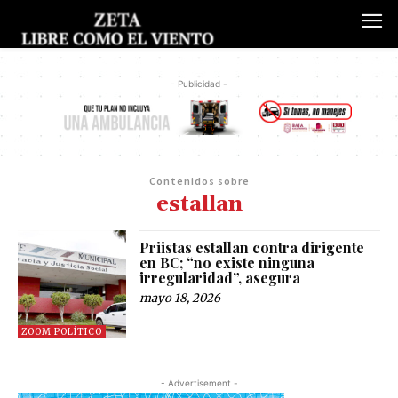
- Publicidad -
Contenidos sobre
estallan
Priistas estallan contra dirigente
en BC; “no existe ninguna
irregularidad”, asegura
mayo 18, 2026
ZOOM POLÍTICO
- Advertisement -