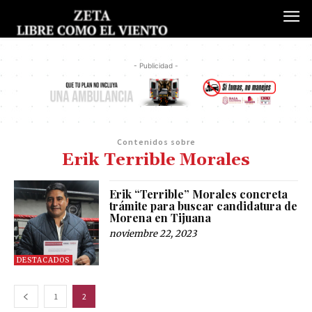
- Publicidad -
Contenidos sobre
Erik Terrible Morales
Erik “Terrible” Morales concreta
trámite para buscar candidatura de
Morena en Tijuana
noviembre 22, 2023
DESTACADOS
1
2