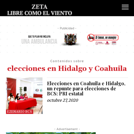
- Publicidad -
Contenidos sobre
elecciones en Hidalgo y Coahuila
Elecciones en Coahuila e Hidalgo,
un repunte para elecciones de
BCS: PRI estatal
octubre 27, 2020
EZENARIO BCS
- Advertisement -