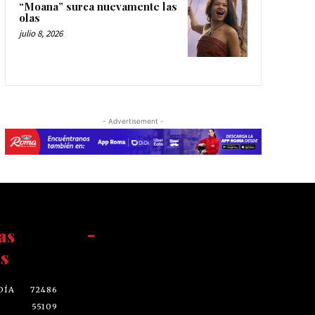
“Moana” surca nuevamente las
olas
julio 8, 2026
- Advertisement -
as
-
s
DÍA
72486
55109