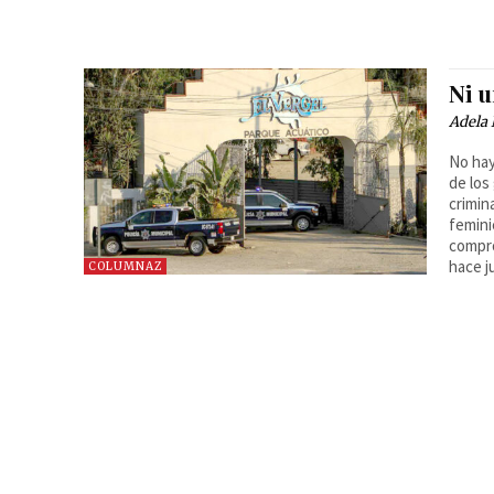
Ni 
Adela 
No hay
de los
crimin
femini
compro
hace ju
COLUMNAZ