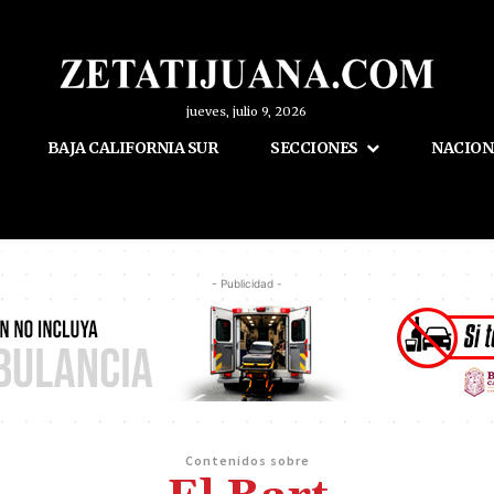
jueves, julio 9, 2026
BAJA CALIFORNIA SUR
SECCIONES
NACION
- Publicidad -
Contenidos sobre