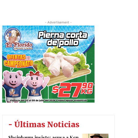
- Advertisement -
- Últimas Noticias
Sheinbaum insiste: acusa a Ken