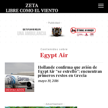
- Publicidad -
Contenidos sobre
Egypt Air
Hollande confirma que avión de
Egypt Air “se estrelló”; encuentran
primeros restos en Grecia
mayo 19, 2016
DESTACADOS
- Advertisement -