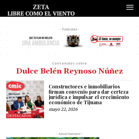
- Publicidad -
Contenidos sobre
Dulce Belén Reynoso Núñez
Constructores e inmobiliarios
firman convenio para dar certeza
jurídica e impulsar el crecimiento
económico de Tijuana
mayo 22, 2026
DESTACADOS
- Advertisement -