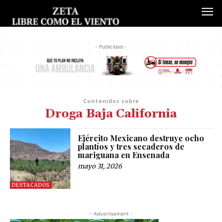
- Publicidad -
Contenidos sobre
Droga Baja California
Ejército Mexicano destruye ocho
plantíos y tres secaderos de
mariguana en Ensenada
mayo 31, 2026
DESTACADOS
- Advertisement -