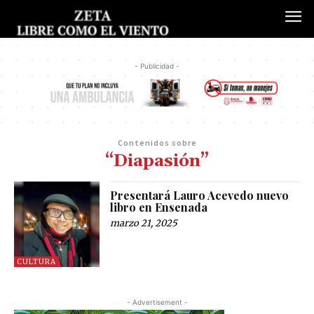
- Publicidad -
Contenidos sobre
“Diapasión”
Presentará Lauro Acevedo nuevo
libro en Ensenada
marzo 21, 2025
CULTURA
- Advertisement -