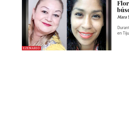
Flor
bús
Mara 
Durant
en Tij
EZENARIO