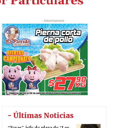
r Particulares
- Advertisement -
- Últimas Noticias
“Texas”, jefe de plaza de “Los