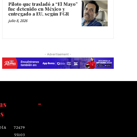
Piloto que trasladó a “El Mayo”
fue detenido en México y
entregado a EU, según FGR
julio 8, 2026
- Advertisement -
as
-
s
DÍA
72479
55103