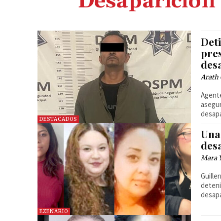
Desaparición 
Deti
pre
des
Arath 
Agente
asegur
desapa
DESTACADOS
Una 
desa
Mara 
Guille
deteni
desapa
EZENARIO