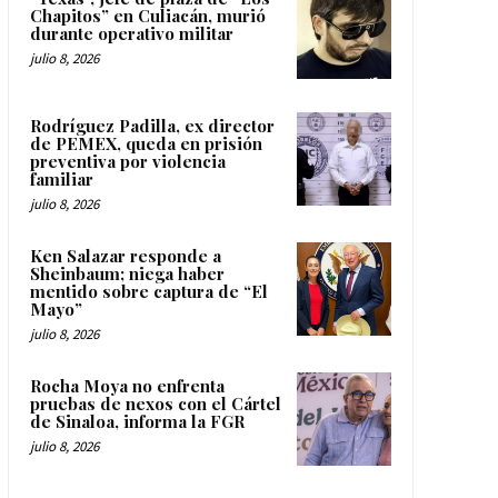
Chapitos” en Culiacán, murió
durante operativo militar
julio 8, 2026
Rodríguez Padilla, ex director
de PEMEX, queda en prisión
preventiva por violencia
familiar
julio 8, 2026
Ken Salazar responde a
Sheinbaum; niega haber
mentido sobre captura de “El
Mayo”
julio 8, 2026
Rocha Moya no enfrenta
pruebas de nexos con el Cártel
de Sinaloa, informa la FGR
julio 8, 2026