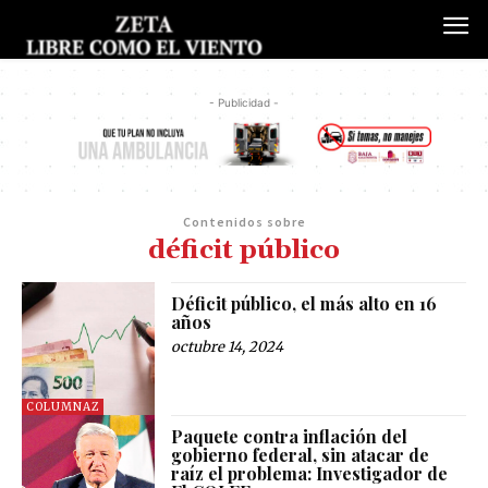
- Publicidad -
Contenidos sobre
déficit público
Déficit público, el más alto en 16
años
octubre 14, 2024
COLUMNAZ
Paquete contra inflación del
gobierno federal, sin atacar de
raíz el problema: Investigador de