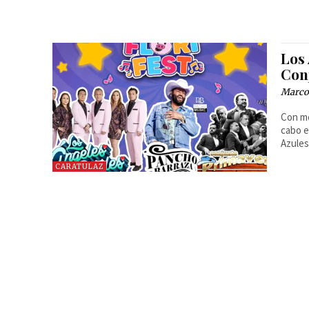
Los
Con
Marcos
Con mo
cabo e
Azules
CARATULAZ