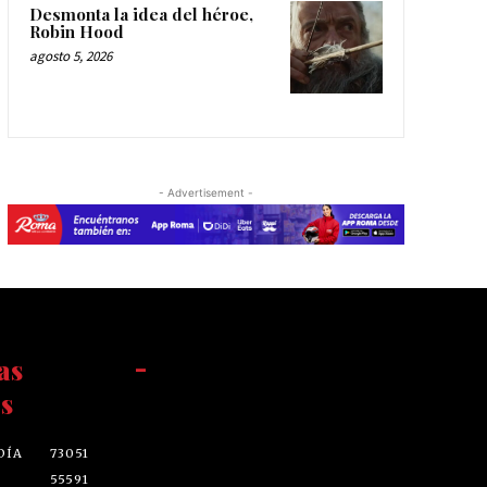
Desmonta la idea del héroe,
Robin Hood
agosto 5, 2026
- Advertisement -
as
-
s
DÍA
73051
55591