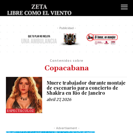
- Publicidad -
Contenidos sobre
Copacabana
Muere trabajador durante montaje
de escenario para concierto de
Shakira en Río de Janeiro
abril 27, 2026
ESPECTÁCULOZ
- Advertisement -