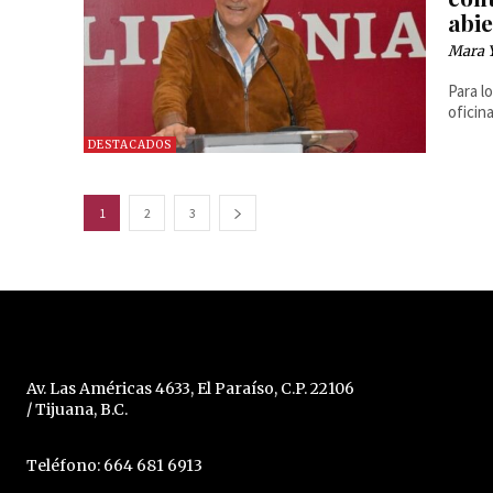
abi
Mara 
Para l
oficin
DESTACADOS
1
2
3
Av. Las Américas 4633, El Paraíso, C.P. 22106
/ Tijuana, B.C.
Teléfono: 664 681 6913