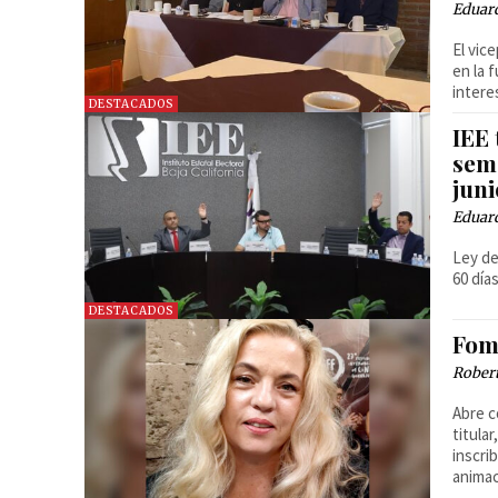
Eduar
El vic
en la 
intere
DESTACADOS
IEE
sema
juni
Eduar
Ley de
60 día
DESTACADOS
Fom
Robert
Abre c
titula
inscri
animac