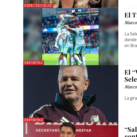
ESPECTÁCULOZ
El T
Marcos
La Sel
donde 
en Bra
DEPORTEZ
El “
Sel
Marcos
La gir
DEPORTEZ
“Sa
con