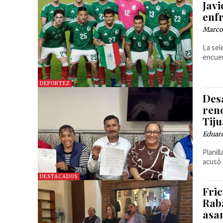
Jav
enfr
Marcos
La sel
encuen
DEPORTEZ
Des
ren
Tij
Eduar
Planil
acusó 
DESTACADOS
Fri
Rab
asa