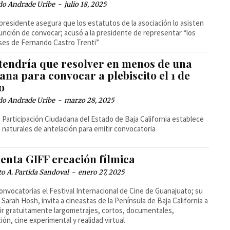
do Andrade Uribe
-
julio 18, 2025
epresidente asegura que los estatutos de la asociación lo asisten
función de convocar; acusó a la presidente de representar “los
ses de Fernando Castro Trenti”
 tendría que resolver en menos de una
na para convocar a plebiscito el 1 de
o
do Andrade Uribe
-
marzo 28, 2025
 Participación Ciudadana del Estado de Baja California establece
s naturales de antelación para emitir convocatoria
enta GIFF creación fílmica
o A. Partida Sandoval
-
enero 27, 2025
onvocatorias el Festival Internacional de Cine de Guanajuato; su
r, Sarah Hosh, invita a cineastas de la Península de Baja California a
bir gratuitamente largometrajes, cortos, documentales,
ión, cine experimental y realidad virtual