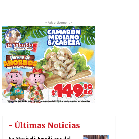
- Advertisement -
- Últimas Noticias
En Mexicali: Familiares del