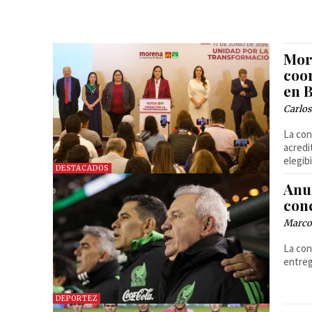
Mor
coo
en B
Carlos
La con
acredi
elegib
DESTACADOS
Anun
con
Marcos
La con
entreg
DEPORTEZ