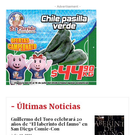
- Advertisement -
- Últimas Noticias
Guillermo del Toro celebrará 20
años de “El laberinto del fauno” en
San Diego Comic-Con