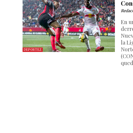
Con
Redac
En u
derr
Nuev
la L
Nort
DEPORTEZ
(CON
qued