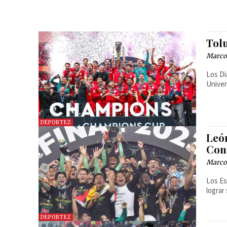
Tol
Marcos
Los Di
Univer
DEPORTEZ
León
Con
Marcos
Los Es
lograr
DEPORTEZ