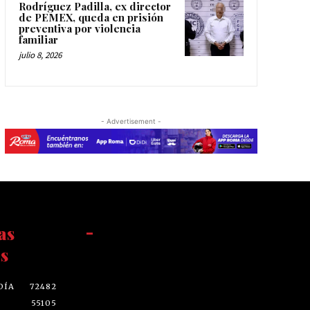
Rodríguez Padilla, ex director
de PEMEX, queda en prisión
preventiva por violencia
familiar
julio 8, 2026
- Advertisement -
as
-
s
DÍA
72482
55105