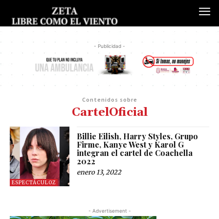
- Publicidad -
Contenidos sobre
CartelOficial
Billie Eilish, Harry Styles, Grupo
Firme, Kanye West y Karol G
integran el cartel de Coachella
2022
enero 13, 2022
ESPECTÁCULOZ
- Advertisement -