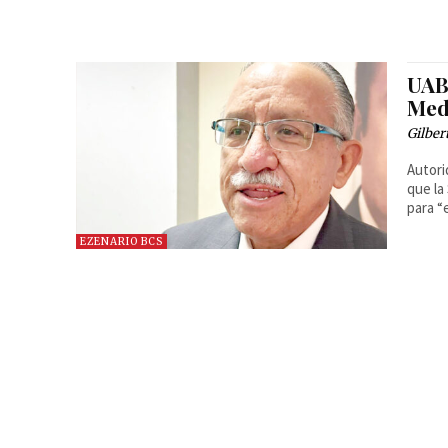
UAB
Med
Gilber
Autori
que la
para “
EZENARIO BCS