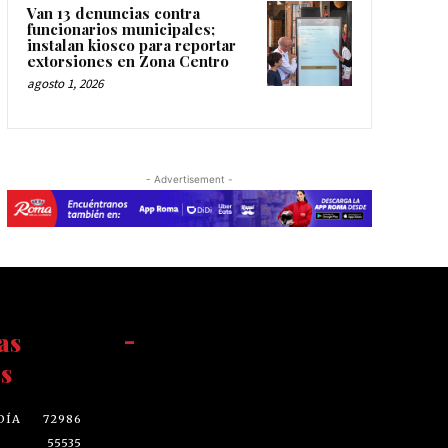
Van 13 denuncias contra
funcionarios municipales;
instalan kiosco para reportar
extorsiones en Zona Centro
agosto 1, 2026
- Advertisement -
as
-
s
DÍA
72986
55535