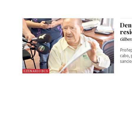
Den
res
Gilber
Profep
cabo, 
sancio
EZENARIO BCS