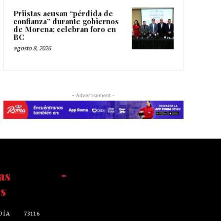
Priistas acusan “pérdida de
confianza” durante gobiernos
de Morena; celebran foro en
BC
agosto 8, 2026
- Advertisement -
as
-
s
DÍA
73116