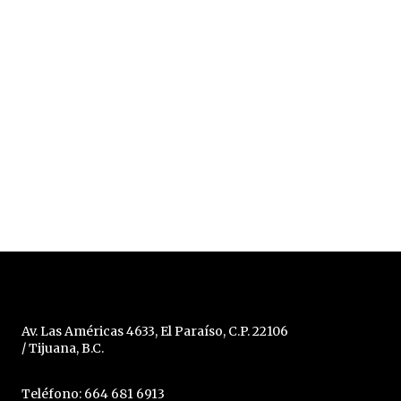
Av. Las Américas 4633, El Paraíso, C.P. 22106
/ Tijuana, B.C.
Teléfono: 664 681 6913