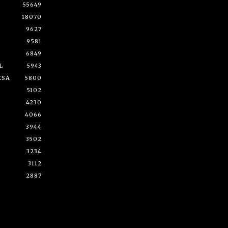
55649
18070
9627
9581
6849
L
5943
ESA
5800
5102
4230
4066
3944
3502
3234
3112
2887